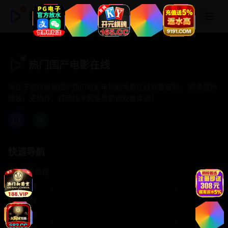
热门国产电影在线
热门国产电影在线
专注于提供最新国产热门电影电视剧免费在线观看服务， 高清流畅
播放，无插件，打造纯净的免费影视观看体验！
快速导航
首页推荐
精选剧情
热门动作
浪漫爱情